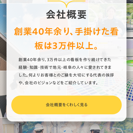
会社銘板
8
会社概要
文字書き・イラスト描き
4
創業40年余り、手掛けた看
点字サイン
2
板は3万件以上。
看板
149
創業40年余り、3万件以上の看板を作り続けてきた
経験・知識・技術で地元・岐阜の人々に愛されてきま
LED
5
した。何よりお客様とのご縁を大切にする代表の挨拶
や、会社のビジョンなどをご紹介しています。
LEDチャンネル
9
LEDバックライトチャンネル
7
会社概要をくわしく見る
ウインドウサイン
15
カルプ文字
14