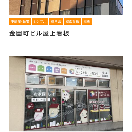
不動産・住宅
シンプル
岐阜県
壁面看板
看板
金園町ビル屋上看板