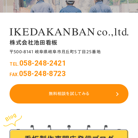
スタンド看板
3
フェンス看板
1
ポール看板
14
株式会社池田看板
〒500-8141 岐阜県岐阜市月丘町５丁目２５番地
内照看板
2
058-248-2421
TEL.
058-248-8723
切文字
8
FAX.
壁面看板
27
無料相談を試してみる
屋上看板（塔屋看板）
4
看板一式
1
箱文字
6