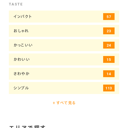
医療・福祉
25
TASTE
土木・建設
11
インパクト
57
士業
1
おしゃれ
23
学校・塾
17
かっこいい
24
小売販売店
27
かわいい
15
工場
5
さわやか
14
旅行会社
4
シンプル
113
美容系
9
その他
4
+ すべて見る
自動車販売・修理
31
ポップ
28
エリアで探す